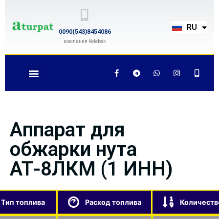
TR
RU
EN
0090(543)8454086
компания Kelebek
Аппарат для
обжарки нута
АТ-8ЛКМ (1 ИНН)
Тип топлива
Расход топлива
Количеств