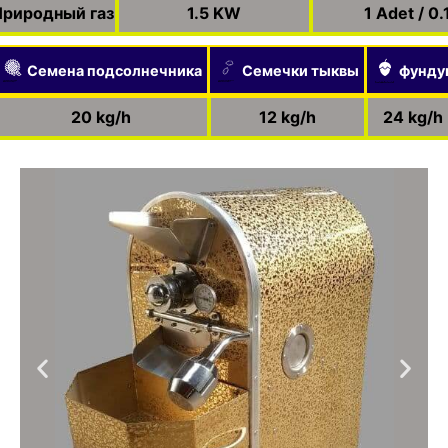
Природный газ
1.5 KW
1 Adet / 0
Семена подсолнечника
Семечки тыквы
фунду
Created by Pike Picture
Created by Alex Muravev
from the Noun Project
from the Noun Project
Created by Vectorstall
from the Noun Project
20 kg/h
12 kg/h
24 kg/h