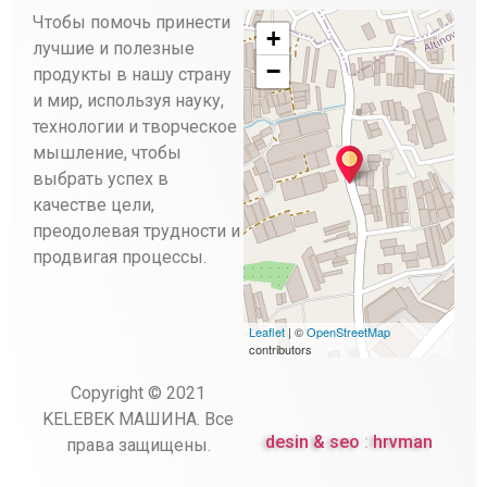
Чтобы помочь принести
+
лучшие и полезные
−
продукты в нашу страну
и мир, используя науку,
технологии и творческое
мышление, чтобы
выбрать успех в
качестве цели,
преодолевая трудности и
продвигая процессы.
Leaflet
| ©
OpenStreetMap
contributors
Copyright © 2021
KELEBEK
МАШИНА
.
Все
desin & seo
:
hrvman
права защищены.