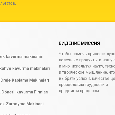
льтатов.
ВИДЕНИЕ МИССИЯ
Чтобы помочь принести луч
ek kavurma makinaları
полезные продукты в нашу 
и мир, используя науку, техн
kahve kavurma makinaları
и творческое мышление, чт
выбрать успех в качестве це
Draje Kaplama Makinaları
преодолевая трудности и
продвигая процессы.
Dönerlı kavurma Fırınları
ek Zarsoyma Makinasi