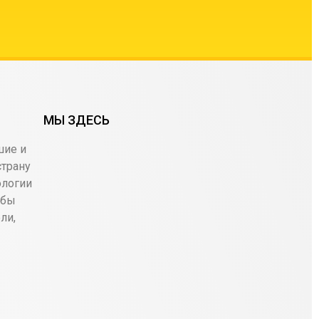
МЫ ЗДЕСЬ
шие и
страну
ологии
обы
ли,