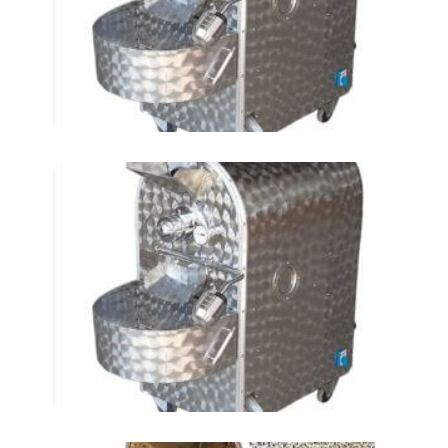
ИНН)
Жарка нута АТ-24 LКМ
(3 ИНН) -2