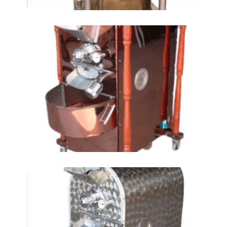
Обжарка нута
АТ-24LКМ (3 ТИНЕРА)
Аппарат для обжарки
нута АТ-40 LКМ (5