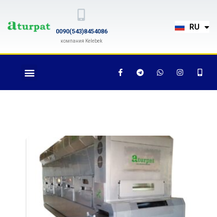
TR
RU
EN
0090(543)8454086
компания Kelebek
Обжарочная машина
AT-700