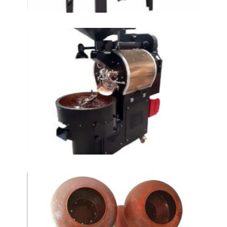
жаровня для кофе AT-
KKM5
Машина для нанесения
драже АТ-900