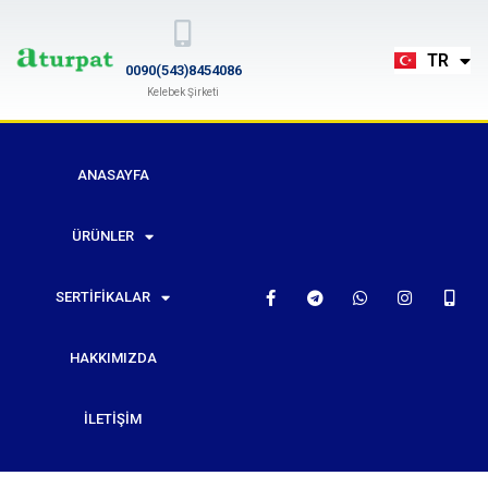
EN
TR
RU
0090(543)8454086
Kelebek Şirketi
ANASAYFA
ÜRÜNLER
SERTIFIKALAR
HAKKIMIZDA
İLETIŞIM