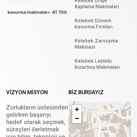
Kelebek Draje
Kaplama Makinaları
kavurma makinaları- AT 700
Kelebek Dönerlı
kavurma Fırınları
Kelebek Zarsoyma
Makinasi
Kelebek Leblebi
Kızartma Makinaları
VİZYON MİSYON
BIZ BURDAYIZ
Zorlukların üstesinden
+
gelirken başarıyı
−
hedef olarak seçmek,
süreçleri ilerletmek
için bilim, teknoloji ve