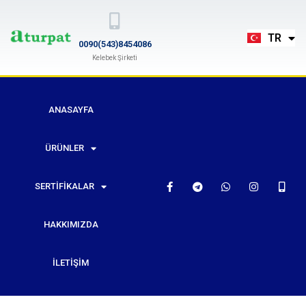
EN
TR
RU
0090(543)8454086
Kelebek Şirketi
ANASAYFA
ÜRÜNLER
SERTIFIKALAR
HAKKIMIZDA
İLETIŞIM