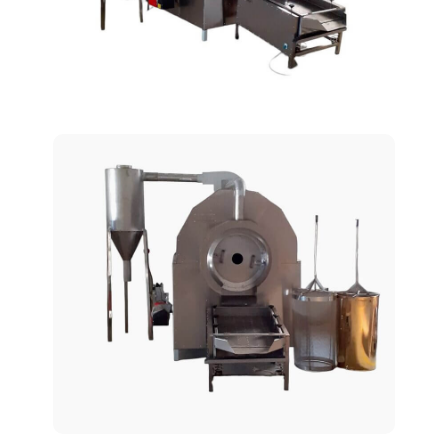
Dönerli Kavurma Fırınları
AT-125