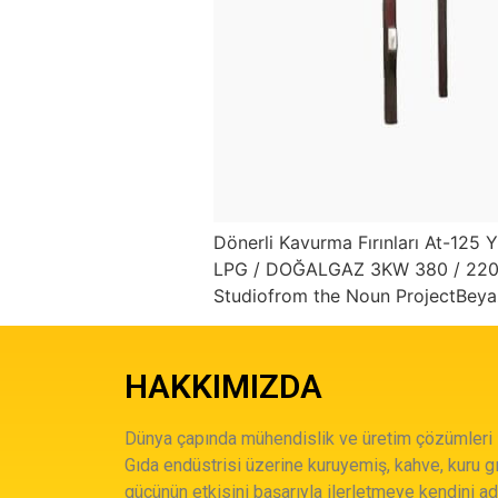
Dönerli Kavurma Fırınları At-125 Y
LPG / DOĞALGAZ 3KW 380 / 220 V
Studiofrom the Noun ProjectBeya
HAKKIMIZDA
Dünya çapında mühendislik ve üretim çözümleri
Gıda endüstrisi üzerine kuruyemiş, kahve, kuru gı
gücünün etkisini başarıyla ilerletmeye kendini a