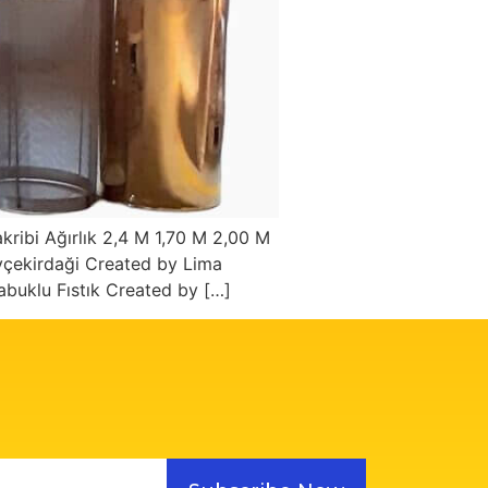
akribi Ağırlık 2,4 M 1,70 M 2,00 M
çekirdaği Created by Lima
buklu Fıstık Created by […]