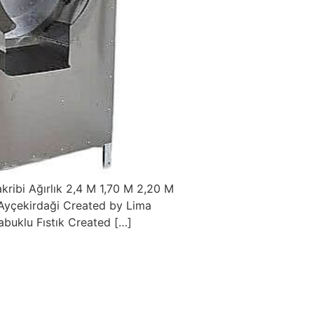
akribi Ağırlık 2,4 M 1,70 M 2,20 M
Ayçekirdaği Created by Lima
buklu Fıstık Created […]