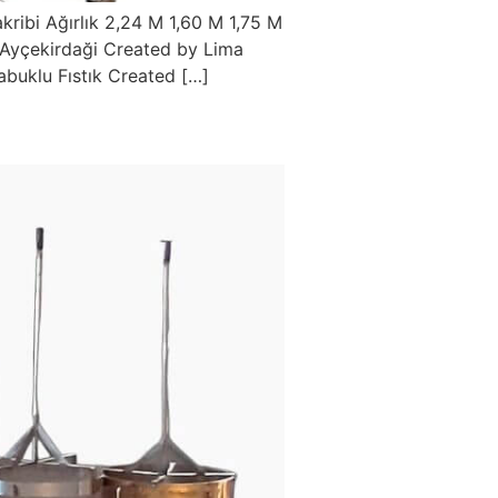
akribi Ağırlık 2,24 M 1,60 M 1,75 M
Ayçekirdaği Created by Lima
buklu Fıstık Created […]