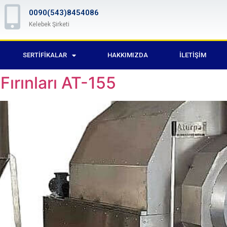
0090(543)8454086
Kelebek Şirketi
SERTIFIKALAR
HAKKIMIZDA
İLETIŞIM
Fırınları AT-155