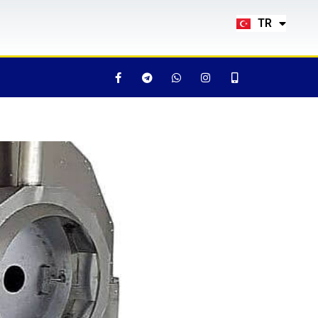
EN
TR
RU