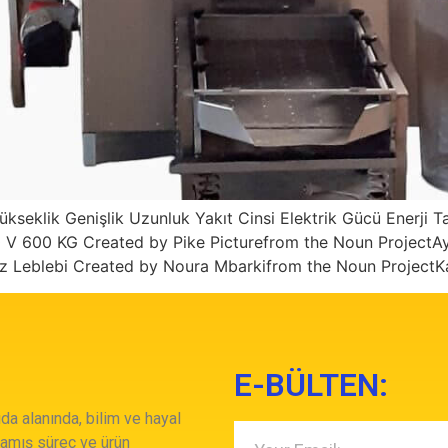
ükseklik Genişlik Uzunluk Yakıt Cinsi Elektrik Gücü Enerji T
 600 KG Created by Pike Picturefrom the Noun ProjectAy
z Leblebi Created by Noura Mbarkifrom the Noun ProjectKa
E-BÜLTEN:
da alanında, bilim ve hayal
damış süreç ve ürün