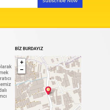
Subscribe Now
BIZ BURDAYIZ
+
olarak
−
tmek
ratıcı
kemiz
dalı
ımcı