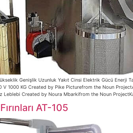
ükseklik Genişlik Uzunluk Yakıt Cinsi Elektrik Gücü Enerji T
V 1000 KG Created by Pike Picturefrom the Noun Project
z Leblebi Created by Noura Mbarkifrom the Noun ProjectKa
Fırınları AT-105