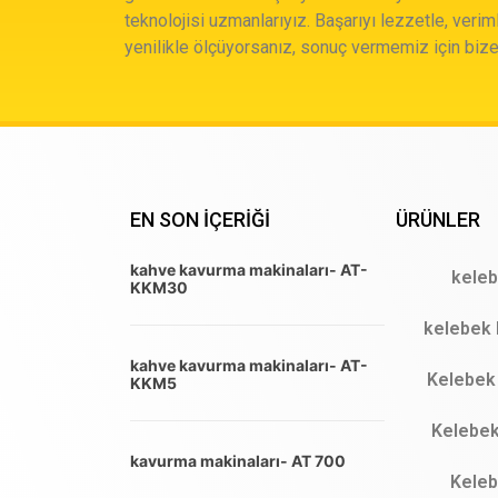
teknolojisi uzmanlarıyız. Başarıyı lezzetle, veriml
yenilikle ölçüyorsanız, sonuç vermemiz için bize
EN SON IÇERIĞI
ÜRÜNLER
kahve kavurma makinaları- AT-
keleb
KKM30
kelebek 
kahve kavurma makinaları- AT-
Kelebek 
KKM5
Kelebek 
kavurma makinaları- AT 700
Keleb