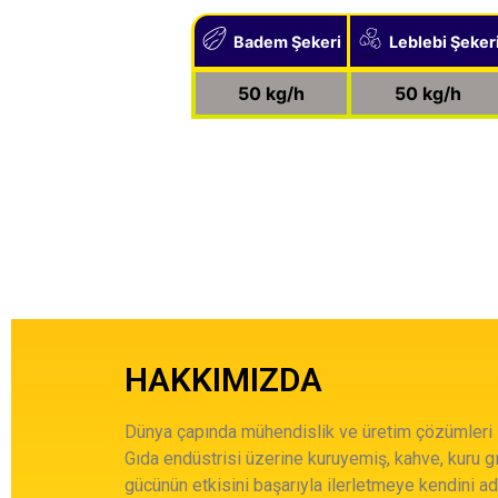
Badem Şekeri
Leblebi Şeker
Created by Lima Studio
from the Noun Project
Created by icon 54
from the Noun Project
50 kg/h
50 kg/h
HAKKIMIZDA
Dünya çapında mühendislik ve üretim çözümleri
Gıda endüstrisi üzerine kuruyemiş, kahve, kuru gı
gücünün etkisini başarıyla ilerletmeye kendini a