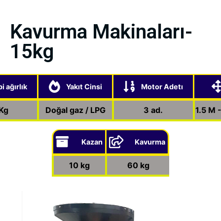
Kavurma Makinaları-
15kg
i ağırlık
Yakıt Cinsi
Motor Adetı
Kg
Doğal gaz / LPG
3 ad.
1.5 M 
Kazan
Kavurma
10 kg
60 kg