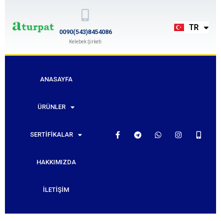
EN
TR
RU
0090(543)8454086
Kelebek Şirketi
ANASAYFA
ÜRÜNLER
SERTIFIKALAR
HAKKIMIZDA
İLETIŞIM