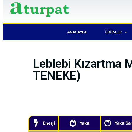
ANASAYFA
ÜRÜNLER
Leblebi Kızartma 
TENEKE)
Enerji
Yakıt
Yakıt Sar