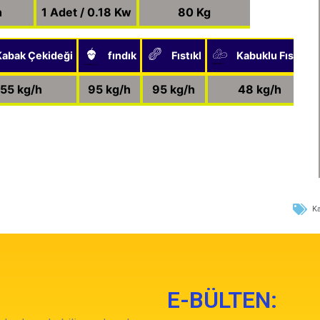
h
1 Adet / 0.18 Kw
80 Kg
Kabak Çekideği
fındık
Fıstıkl
Kabuklu Fıstık
Created by Noura Mbarki
from the Noun Project
Created by Vectorstall
from the Noun Project
Created by Firza Alamsyah
from the Noun Project
55 kg/h
95 kg/h
95 kg/h
48 kg/h
K
E-BÜLTEN: