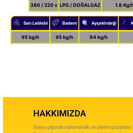
380 / 220 v
LPG / DOĞALGAZ
1.8 Kg/
Sarı Leblebi
Badem
Ayçekirdeği
Created by Pike Picture
Created by Alex Muravev
Created by Lima Studio
from the Noun Project
from the Noun Project
from the Noun Project
Created by icon 54
from the Noun Project
95 kg/h
95 kg/h
64 kg/h
HAKKIMIZDA
Dünya çapında mühendislik ve üretim çözümleri