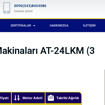
0090(543)8454086
Kelebek Şirketi
SERTIFIKALAR
HAKKIMIZDA
İLETIŞIM
Makinaları AT-24LKM (3
fiyatı
Motor Adeti
Takribi Ağırlık