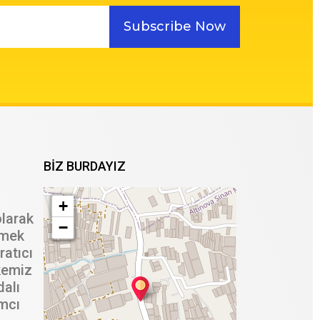
Subscribe Now
BIZ BURDAYIZ
+
olarak
−
tmek
ratıcı
kemiz
dalı
ımcı