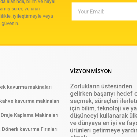
da alanında, bilim ve hayal
damış süreç ve ürün
ilikle, iyileştirmeyle veya
 güvenin.
VİZYON MİSYON
Zorlukların üstesinden
ek kavurma makinaları
gelirken başarıyı hedef 
seçmek, süreçleri ilerle
kahve kavurma makinaları
için bilim, teknoloji ve ya
düşünceyi kullanarak ül
Draje Kaplama Makinaları
ve dünyaya en iyi ve fay
Dönerlı kavurma Fırınları
ürünleri getirmeye yard