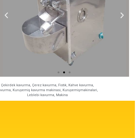
Çekirdek kavurma
,
Çerez kavurma
,
Fistık
,
Kahve kavurma
,
avurma
,
Kuruyemiş kavurma makinasi
,
Kuruyemişmakinalari
,
Leblebi kavurma
,
Makina