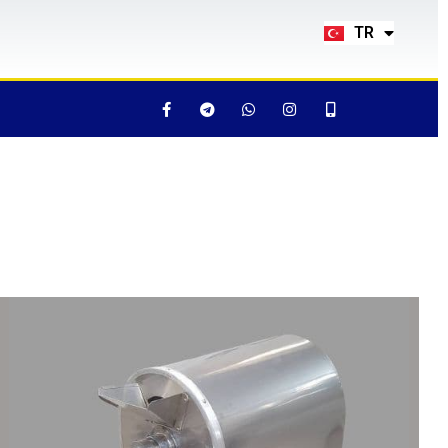
EN
TR
RU