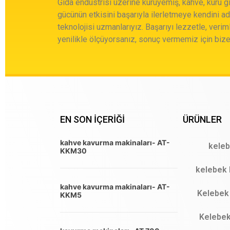
Gıda endüstrisi üzerine kuruyemiş, kahve, kuru gı
gücünün etkisini başarıyla ilerletmeye kendini a
teknolojisi uzmanlarıyız. Başarıyı lezzetle, veriml
yenilikle ölçüyorsanız, sonuç vermemiz için bize
EN SON IÇERIĞI
ÜRÜNLER
kahve kavurma makinaları- AT-
keleb
KKM30
kelebek 
kahve kavurma makinaları- AT-
Kelebek 
KKM5
Kelebek 