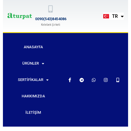
EN
TR
RU
0090(543)8454086
Kelebek Şirketi
ANASAYFA
ÜRÜNLER
SERTIFIKALAR
HAKKIMIZDA
İLETIŞIM