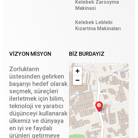
Kelebek Zarsoyma
Makinasi
Kelebek Leblebi
Kızartma Makinaları
VİZYON MİSYON
BIZ BURDAYIZ
Zorlukların
+
üstesinden gelirken
−
başarıyı hedef olarak
seçmek, süreçleri
ilerletmek için bilim,
teknoloji ve yaratıcı
düşünceyi kullanarak
ülkemiz ve dünyaya
en iyi ve faydalı
ürünleri getirmeye