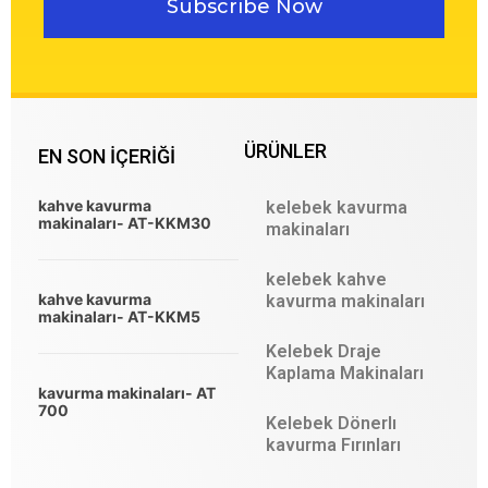
Subscribe Now
ÜRÜNLER
EN SON IÇERIĞI
kahve kavurma
kelebek kavurma
makinaları- AT-KKM30
makinaları
kelebek kahve
kahve kavurma
kavurma makinaları
makinaları- AT-KKM5
Kelebek Draje
Kaplama Makinaları
kavurma makinaları- AT
700
Kelebek Dönerlı
kavurma Fırınları