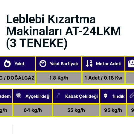
Leblebi Kızartma
Makinaları AT-24LKM
(3 TENEKE)
Yakıt
Yakıt Sarfiyatı
Motor Adeti
G / DOĞALGAZ
1.8 Kg/h
1 Adet / 0.18 Kw
adem
Ayçekirdeği
Kabak Çekideği
fındık
Created by Pike Picture
Created by Alex Muravev
from the Noun Project
from the Noun Project
Created by Vectorstall
from the Noun Project
Created b
from the N
g/h
64 kg/h
55 kg/h
95 kg/h
9