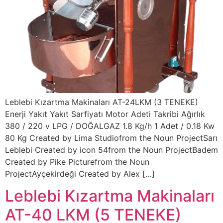
Leblebi Kızartma Makinaları AT-24LKM (3 TENEKE)
Enerji Yakıt Yakıt Sarfiyatı Motor Adeti Takribi Ağırlık
380 / 220 v LPG / DOĞALGAZ 1.8 Kg/h 1 Adet / 0.18 Kw
80 Kg Created by Lima Studiofrom the Noun ProjectSarı
Leblebi Created by icon 54from the Noun ProjectBadem
Created by Pike Picturefrom the Noun
ProjectAyçekirdeği Created by Alex […]
Leblebi Kızartma Makinaları
AT-40 LKM (5 TENEKE)