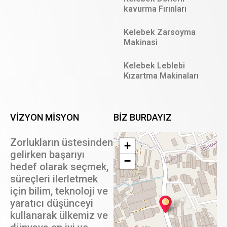
kavurma Fırınları
Kelebek Zarsoyma
Makinasi
Kelebek Leblebi
Kızartma Makinaları
VİZYON MİSYON
BIZ BURDAYIZ
Zorlukların üstesinden
+
gelirken başarıyı
−
hedef olarak seçmek,
süreçleri ilerletmek
için bilim, teknoloji ve
yaratıcı düşünceyi
kullanarak ülkemiz ve