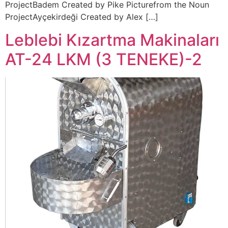
ProjectBadem Created by Pike Picturefrom the Noun
ProjectAyçekirdeği Created by Alex […]
Leblebi Kızartma Makinaları
AT-24 LKM (3 TENEKE)-2