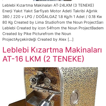
Leblebi Kızartma Makinaları AT-24LKM (3 TENEKE)
Enerji Yakıt Yakıt Sarfiyatı Motor Adeti Takribi Ağırlık
380 / 220 v LPG / DOĞALGAZ 1.8 Kg/h 1 Adet / 0.18 Kw
80 Kg Created by Lima Studiofrom the Noun ProjectSarı
Leblebi Created by icon 54from the Noun ProjectBadem
Created by Pike Picturefrom the Noun
ProjectAyçekirdeği Created by Alex […]
Leblebi Kızartma Makinaları
AT-16 LKM (2 TENEKE)