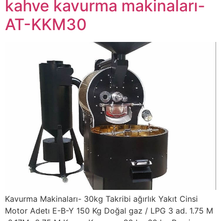
kahve kavurma makinaları-
AT-KKM30
Kavurma Makinaları- 30kg Takribi ağırlık Yakıt Cinsi
Motor Adetı E-B-Y 150 Kg Doğal gaz / LPG 3 ad. 1.75 M