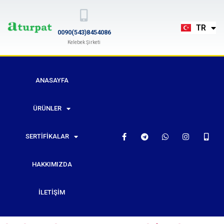
EN
TR
RU
0090(543)8454086
Kelebek Şirketi
ANASAYFA
ÜRÜNLER
SERTIFIKALAR
HAKKIMIZDA
İLETIŞIM