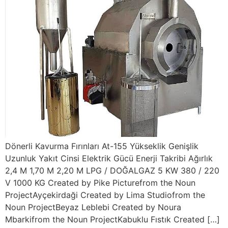
Dönerli Kavurma Fırınları At-155 Yükseklik Genişlik
Uzunluk Yakıt Cinsi Elektrik Gücü Enerji Takribi Ağırlık
2,4 M 1,70 M 2,20 M LPG / DOĞALGAZ 5 KW 380 / 220
V 1000 KG Created by Pike Picturefrom the Noun
ProjectAyçekirdaği Created by Lima Studiofrom the
Noun ProjectBeyaz Leblebi Created by Noura
Mbarkifrom the Noun ProjectKabuklu Fıstık Created […]