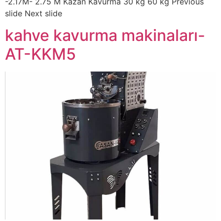
-2.17M- 2.75 M Kazan Kavurma 30 kg 60 kg Previous
slide Next slide
kahve kavurma makinaları-
AT-KKM5